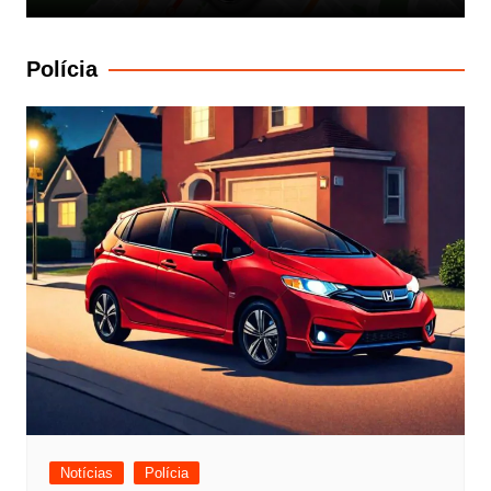
Polícia
Notícias
Polícia