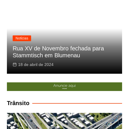
Notícias
Rua XV de Novembro fechada para
Stammtisch em Blumenau
18 de abril de 2024
Trânsito