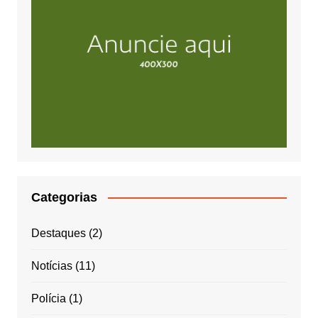
Categorias
Destaques
(2)
Notícias
(11)
Polícia
(1)