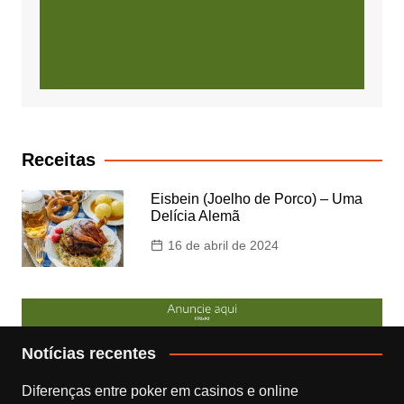
Receitas
Eisbein (Joelho de Porco) – Uma
Delícia Alemã
16 de abril de 2024
Notícias recentes
Diferenças entre poker em casinos e online