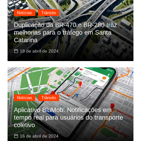
Notícias
Trânsito
Duplicação da BR-470 e BR-280 traz
melhorias para o tráfego em Santa
Catarina
18 de abril de 2024
Notícias
Trânsito
Aplicativo BluMob: Notificações em
tempo real para usuários do transporte
coletivo
16 de abril de 2024